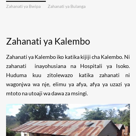
Zahanati ya Bwipa
Zahanati ya Bulanga
Zahanati ya Kalembo
Zahanati ya Kalembo iko katika kijiji cha Kalembo. Ni
zahanati inayohusiana na Hospitali ya Isoko.
Huduma kuu zitolewazo katika zahanati ni
wagonjwa wa nje, elimu ya afya, afya ya uzazi ya
mtoto na utoaji wa dawa za msingi.