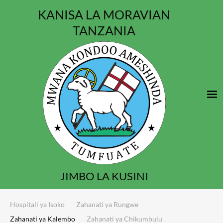
KANISA LA MORAVIAN
TANZANIA
JIMBO LA KUSINI
Hospitali ya Isoko
Zahanati ya Rungwe
Zahanati ya Kalembo
Zahanati ya Chikumbulu